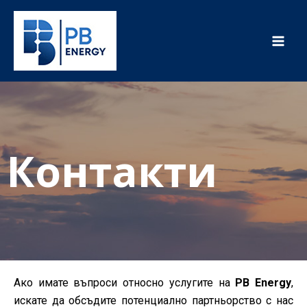
Skip
Mai
to
Men
content
Контакти
Ако имате въпроси относно услугите на
PB Energy
,
искате да обсъдите потенциално партньорство с нас